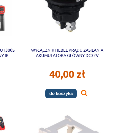
 UT300S
WYŁĄCZNIK HEBEL PRĄDU ZASILANIA
Y IR
AKUMULATORA GŁÓWNY DC32V
100A AUTO KAMPER
40,00 zł
do koszyka