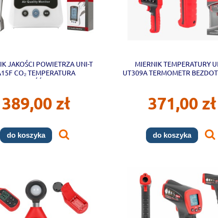
IK JAKOŚCI POWIETRZA UNI-T
MIERNIK TEMPERATURY UN
A15F CO₂ TEMPERATURA
UT309A TERMOMETR BEZDO
WILGOTNOŚĆ LCD UNIT
IR -35~450°C UNIT
389,00 zł
371,00 zł
do koszyka
do koszyka