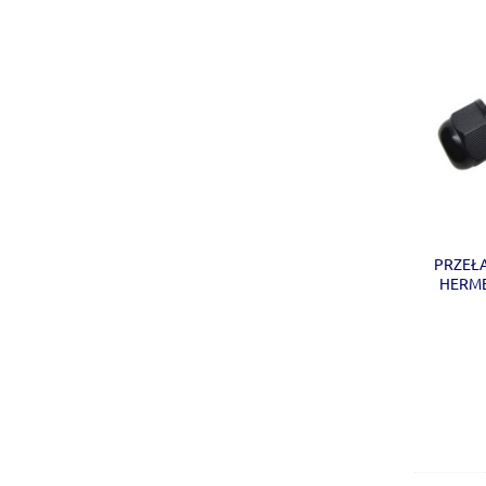
PRZEŁĄ
HERME