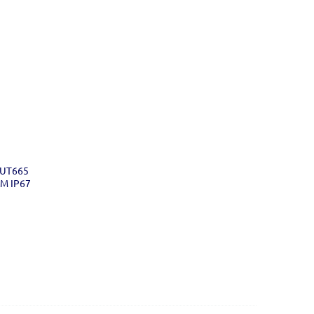
 UT665
M IP67