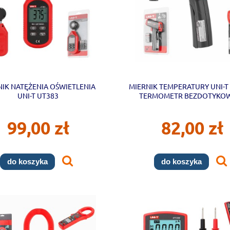
NIK NATĘŻENIA OŚWIETLENIA
MIERNIK TEMPERATURY UNI-T
UNI-T UT383
TERMOMETR BEZDOTYKOW
-32~400°C
99,00 zł
82,00 zł
do koszyka
do koszyka