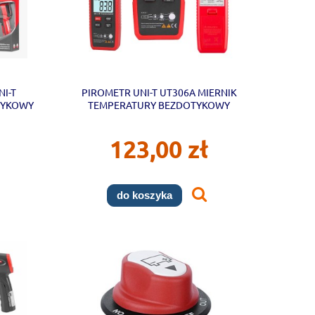
I-T
PIROMETR UNI-T UT306A MIERNIK
TYKOWY
TEMPERATURY BEZDOTYKOWY
LASEROWY UNIT
123,00 zł
do koszyka