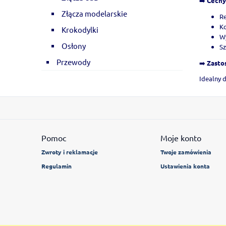
➡️
Cechy
Złącza modelarskie
Re
Ko
Krokodylki
Wy
Osłony
Sz
Przewody
➡️
Zasto
Idealny 
Pomoc
Moje konto
Zwroty i reklamacje
Twoje zamówienia
Regulamin
Ustawienia konta