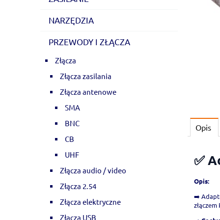
NARZĘDZIA
PRZEWODY I ZŁĄCZA
Złącza
Złącza zasilania
Złącza antenowe
SMA
BNC
Opis
CB
UHF
✅ A
Złącza audio / video
Opis:
Złącza 2.54
➡️ Adapt
Złącza elektryczne
złączem 
Złącza USB