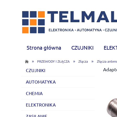
Strona główna
CZUJNIKI
ELEK
CHEMIA
Nowości
»
»
»
PRZEWODY I ZŁĄCZA
Złącza
Złącza ante
Adapt
CZUJNIKI
AUTOMATYKA
CHEMIA
ELEKTRONIKA
ZASILANIE