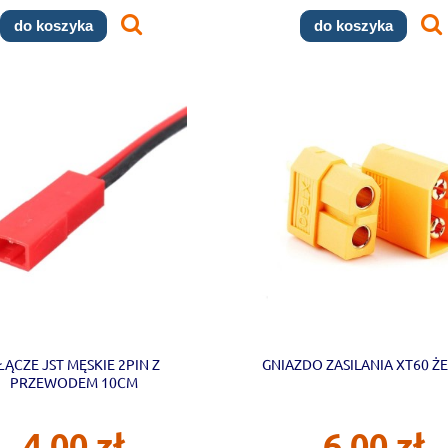
do koszyka
do koszyka
ŁĄCZE JST MĘSKIE 2PIN Z
GNIAZDO ZASILANIA XT60 Ż
PRZEWODEM 10CM
4,00 zł
6,00 zł