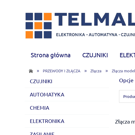
Strona główna
CZUJNIKI
ELEK
CHEMIA
Nowości
»
»
»
PRZEWODY I ZŁĄCZA
Złącza
Złącza model
Opcje 
CZUJNIKI
AUTOMATYKA
Produc
CHEMIA
ELEKTRONIKA
Złącza 
ZASILANIE