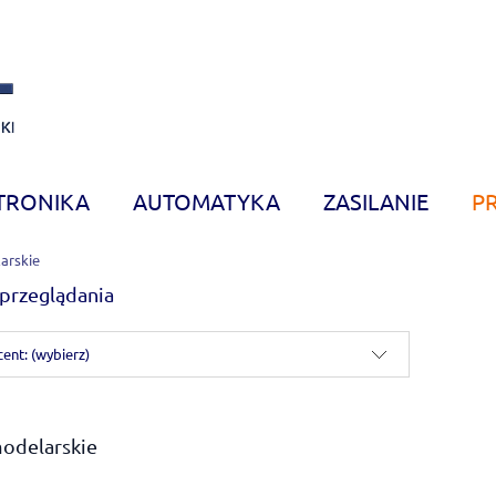
TRONIKA
AUTOMATYKA
ZASILANIE
P
arskie
przeglądania
ent: (wybierz)
modelarskie