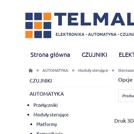
Strona główna
CZUJNIKI
ELEK
CHEMIA
Nowości
»
»
»
AUTOMATYKA
Moduły sterujące
Sterowan
Opcje 
CZUJNIKI
AUTOMATYKA
Produc
Przełączniki
Moduły sterujące
Druk 3D
Platformy
Komunikacja