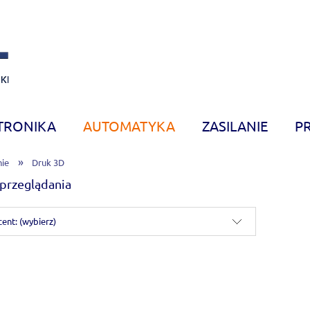
TRONIKA
AUTOMATYKA
ZASILANIE
P
»
ie
Druk 3D
przeglądania
ent: (wybierz)