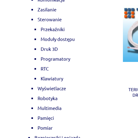
Zasilanie
Sterowanie
Przekaźniki
Moduły dostępu
Druk 3D
Programatory
RTC
Klawiatury
Wyświetlacze
TER
DR
Robotyka
Multimedia
Pamięci
Pomiar
Bezpieczniki i gniazda