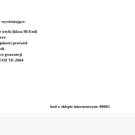
 wyróżniające:
 wtyki (klasa Hi-End)
ereo
 jakości przewód
edź
ące gwarancji
EOZ VE-2664
kod w sklepie internetowym: 00081 wa