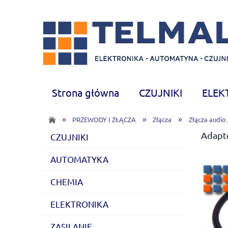
Strona główna
CZUJNIKI
ELEK
CHEMIA
Nowości
»
»
»
PRZEWODY I ZŁĄCZA
Złącza
Złącza audio 
Adapt
CZUJNIKI
AUTOMATYKA
CHEMIA
ELEKTRONIKA
ZASILANIE