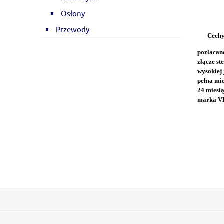
Osłony
Przewody
Cechy
pozłacane
złącze st
wysokiej
pełna mi
24 miesi
marka V