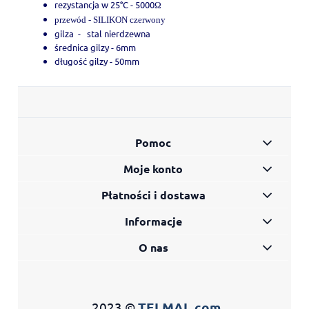
rezystancja w 25°C - 5000
Ω
przewód - SILIKON czerwony
gilza - stal nierdzewna
średnica gilzy - 6mm
długość gilzy - 50mm
Pomoc
Moje konto
Płatności i dostawa
Informacje
O nas
2023 ©
TELMAL.com