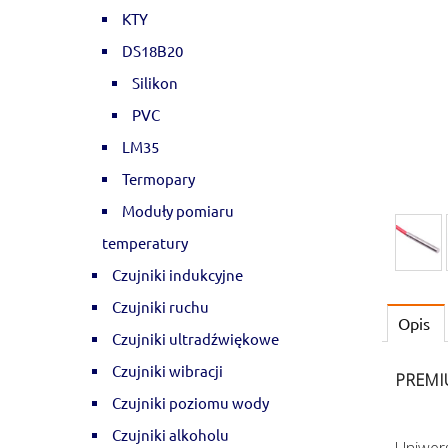
KTY
DS18B20
Silikon
PVC
LM35
Termopary
Moduły pomiaru
temperatury
Czujniki indukcyjne
Czujniki ruchu
Opis
Czujniki ultradźwiękowe
Czujniki wibracji
PREMIU
Czujniki poziomu wody
Czujniki alkoholu
Uniwer