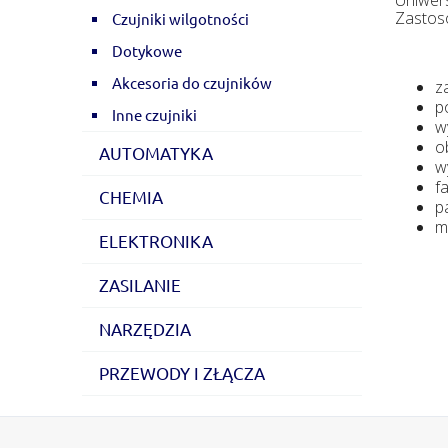
Zastos
Czujniki wilgotności
Dotykowe
Akcesoria do czujników
z
p
Inne czujniki
w
o
AUTOMATYKA
w
f
CHEMIA
p
m
ELEKTRONIKA
ZASILANIE
NARZĘDZIA
PRZEWODY I ZŁĄCZA