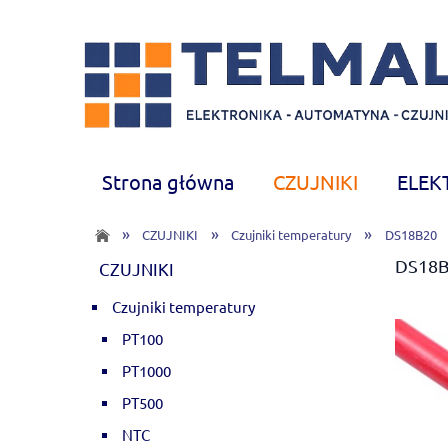
Strona główna
CZUJNIKI
ELEK
CHEMIA
Nowości
»
»
»
CZUJNIKI
Czujniki temperatury
DS18B20
DS18B
CZUJNIKI
Czujniki temperatury
PT100
PT1000
PT500
NTC