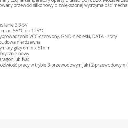
owany przewód silikonowy o zwiększonej wytrzymałości mechan
asilanie 3,3-5V
omiar -55*C do 125*C
yprowadzenia VCC-czerwony, GND-niebieski, DATA - żółty
budowa nierdzewna
ymiary gilzy 6mm x 51mm
abrycznie nowy
aragon lub fvat
ożlwiość pracy w trybie 3-przewodowym jak i 2-przewodowym (