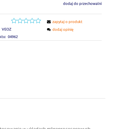
dodaj do przechowalni
zapytaj o produkt
VEOZ
dodaj opinię
ktu:
04962
astosowanie w układach mikroprocesorowych.