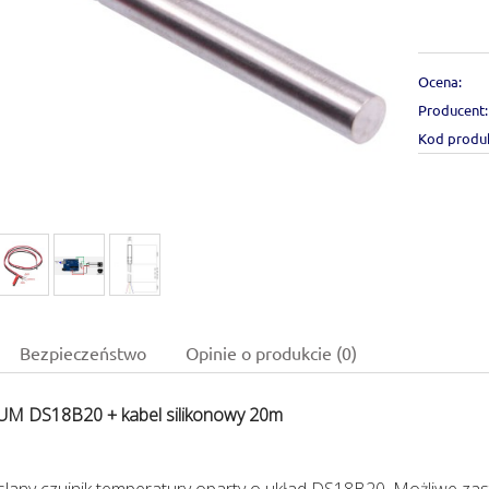
Ocena:
Producent:
Kod produ
Bezpieczeństwo
Opinie o produkcie (0)
M DS18B20 + kabel silikonowy 20m
slany czujnik temperatury oparty o układ DS18B20. Możliwe z