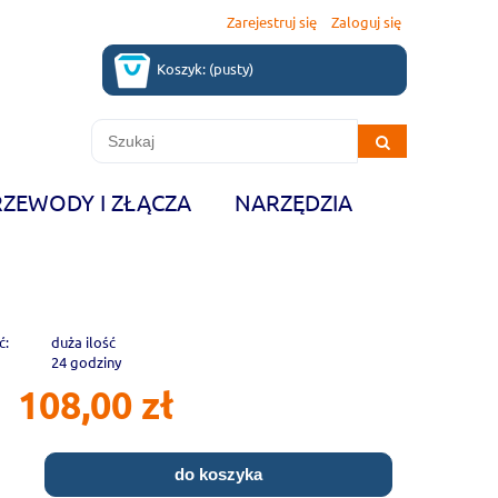
Zarejestruj się
Zaloguj się
Koszyk:
(pusty)
RZEWODY I ZŁĄCZA
NARZĘDZIA
ć:
duża ilość
24 godziny
108,00 zł
do koszyka
.