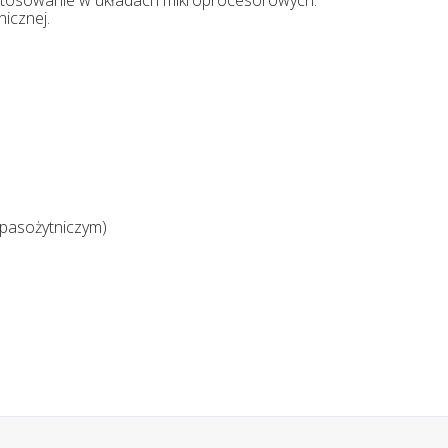
icznej.
pasożytniczym)