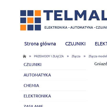
Strona główna
CZUJNIKI
ELEK
CHEMIA
Nowości
»
»
»
PRZEWODY I ZŁĄCZA
Złącza
Złącza model
Gniazd
CZUJNIKI
AUTOMATYKA
CHEMIA
ELEKTRONIKA
ZASILANIE