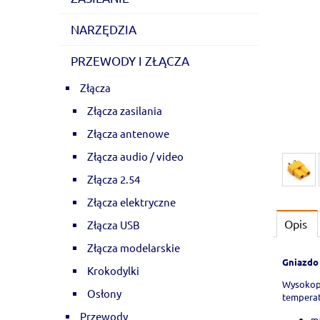
NARZĘDZIA
PRZEWODY I ZŁĄCZA
Złącza
Złącza zasilania
Złącza antenowe
Złącza audio / video
Złącza 2.54
Złącza elektryczne
Opis
Złącza USB
Złącza modelarskie
Gniazdo
Krokodylki
Wysokopr
Osłony
temperat
Przewody
ma