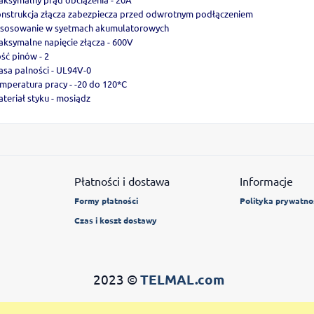
nstrukcja złącza zabezpiecza przed odwrotnym podłączeniem
asosowanie w syetmach akumulatorowych
ksymalne napięcie złącza - 600V
ość pinów - 2
asa palności - UL94V-0
mperatura pracy - -20 do 120*C
teriał styku - mosiądz
Płatności i dostawa
Informacje
Formy płatności
Polityka prywatno
Czas i koszt dostawy
2023 ©
TELMAL.com