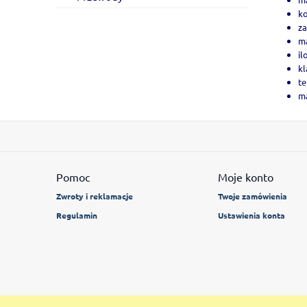
ko
z
ma
il
kl
te
ma
Pomoc
Moje konto
Zwroty i reklamacje
Twoje zamówienia
Regulamin
Ustawienia konta