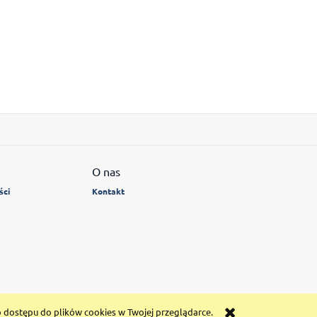
O nas
ści
Kontakt
b dostępu do plików cookies w Twojej przeglądarce.