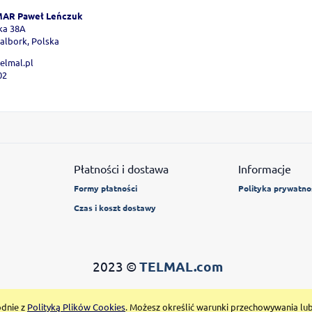
AR Paweł Leńczuk
oka 38A
albork, Polska
elmal.pl
02
Płatności i dostawa
Informacje
Formy płatności
Polityka prywatno
Czas i koszt dostawy
2023 ©
TELMAL.com
odnie z
Polityką Plików Cookies
. Możesz określić warunki przechowywania lu