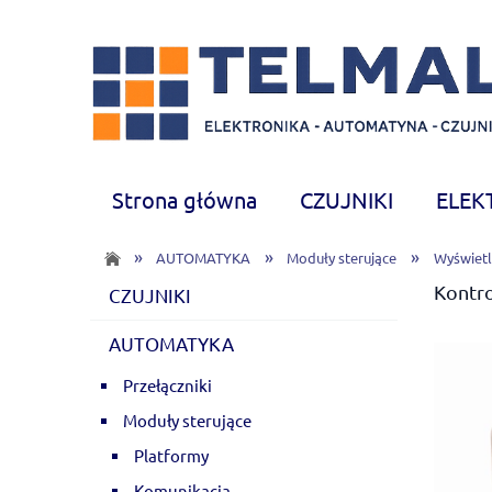
Strona główna
CZUJNIKI
ELEK
CHEMIA
Nowości
»
»
»
AUTOMATYKA
Moduły sterujące
Wyświetl
Kontr
CZUJNIKI
AUTOMATYKA
Przełączniki
Moduły sterujące
Platformy
Komunikacja