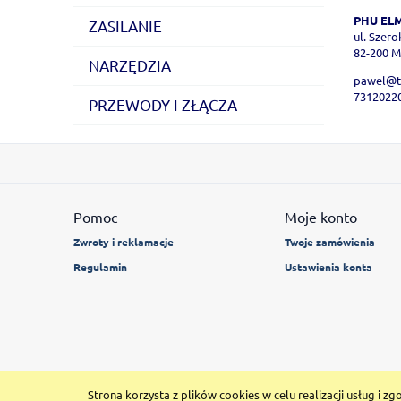
PHU ELM
ZASILANIE
ul. Szer
82-200 M
NARZĘDZIA
pawel@t
7312022
PRZEWODY I ZŁĄCZA
Pomoc
Moje konto
Zwroty i reklamacje
Twoje zamówienia
Regulamin
Ustawienia konta
Strona korzysta z plików cookies w celu realizacji usług i zg