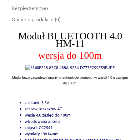
Bezpieczeństwo
Opinie o produkcie (0)
Moduł BLUETOOTH 4.0
HM-11
wersja do 100m
Moduł bezprzewodowy oparty o technologie bluetooth w wersji 4.0 o zasięgu
do 100m
zasilanie 3.3V
zestaw rozkazów AT
wesja 4.0 zasięg do 100m
wbudowana antena
chipset CC2541
wymiary 19x14mm
pobór prądu w stand-by 0.5mA, w czasie pracy 8.5mA