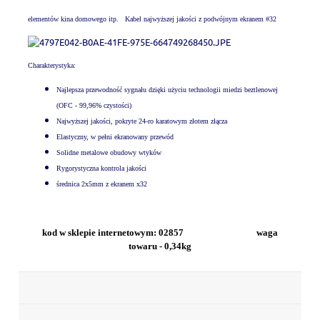
elementów kina domowego itp.
Kabel najwyższej jakości z podwójnym ekranem #32
Charakterystyka:
Najlepsza przewodność sygnału dzięki użyciu technologii miedzi beztlenowej
(OFC - 99,96% czystości)
Najwyższej jakości, pokryte 24-ro karatowym złotem złącza
Elastyczny, w pełni ekranowany przewód
Solidne metalowe obudowy wtyków
Rygorystyczna kontrola jakości
średnica 2x5mm z ekranem x32
kod w sklepie internetowym: 02857 waga
towaru - 0,34kg